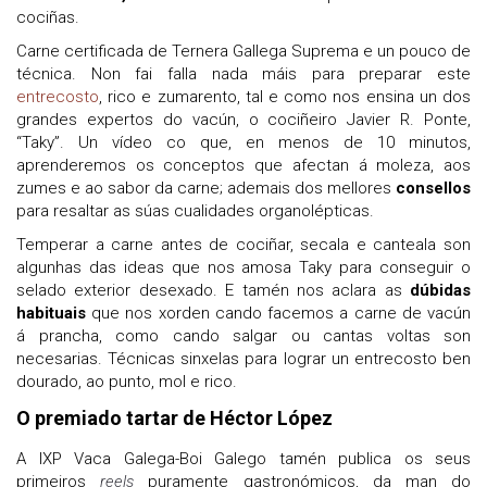
cociñas.
Carne certificada de Ternera Gallega Suprema e un pouco de
técnica. Non fai falla nada máis para preparar este
entrecosto
, rico e zumarento, tal e como nos ensina un dos
grandes expertos do vacún, o cociñeiro Javier R. Ponte,
“Taky”. Un vídeo co que, en menos de 10 minutos,
aprenderemos os conceptos que afectan á moleza, aos
zumes e ao sabor da carne; ademais dos mellores
consellos
para resaltar as súas cualidades organolépticas.
Temperar a carne antes de cociñar, secala e canteala son
algunhas das ideas que nos amosa Taky para conseguir o
selado exterior desexado. E tamén nos aclara as
dúbidas
habituais
que nos xorden cando facemos a carne de vacún
á prancha, como cando salgar ou cantas voltas son
necesarias. Técnicas sinxelas para lograr un entrecosto ben
dourado, ao punto, mol e rico.
O premiado tartar de Héctor López
A IXP Vaca Galega-Boi Galego tamén publica os seus
primeiros
reels
puramente gastronómicos, da man do