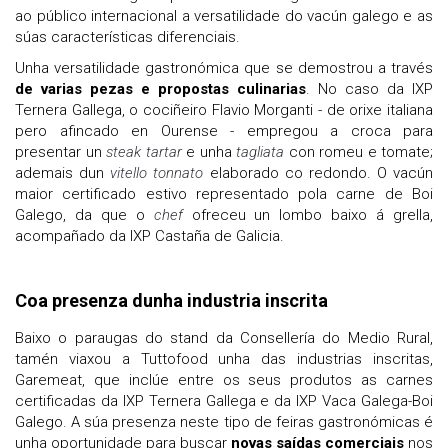
ao público internacional a versatilidade do vacún galego e as
súas características diferenciais.
Unha versatilidade gastronómica que se demostrou a través
de varias pezas e propostas culinarias
. No caso da IXP
Ternera Gallega, o cociñeiro Flavio Morganti - de orixe italiana
pero afincado en Ourense - empregou a croca para
presentar un
steak tartar
e unha
tagliata
con romeu e tomate;
ademais dun
vitello tonnato
elaborado co redondo. O vacún
maior certificado estivo representado pola carne de Boi
Galego, da que o
chef
ofreceu un lombo baixo á grella,
acompañado da IXP Castaña de Galicia.
Coa presenza dunha industria inscrita
Baixo o paraugas do stand da Consellería do Medio Rural,
tamén viaxou a Tuttofood unha das industrias inscritas,
Garemeat, que inclúe entre os seus produtos as carnes
certificadas da IXP Ternera Gallega e da IXP Vaca Galega-Boi
Galego. A súa presenza neste tipo de feiras gastronómicas é
unha oportunidade para buscar
novas saídas comerciais
nos