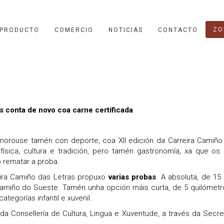
ZO
 PRODUCTO
COMERCIO
NOTICIAS
CONTACTO
s conta de novo coa carne certificada
rouse tamén con deporte, coa XII edición da Carreira Camiño 
física, cultura e tradición, pero tamén gastronomía, xa que os
 rematar a proba.
eira Camiño das Letras propuxo
varias probas
. A absoluta, de 15
Camiño do Sueste. Tamén unha opción máis curta, de 5 quilómetr
categorías infantil e xuvenil.
 da Consellería de Cultura, Lingua e Xuventude, a través da Secre