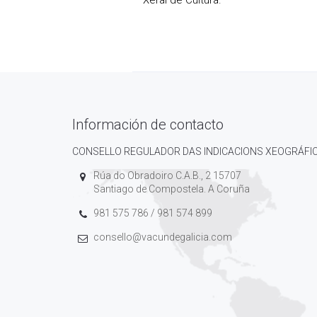
Xeral de Cultura.
Información de contacto
CONSELLO REGULADOR DAS INDICACIONS XEOGRÁFIC
Rúa do Obradoiro C.A.B., 2 15707
Santiago de Compostela. A Coruña
981 575 786 / 981 574 899
consello@vacundegalicia.com